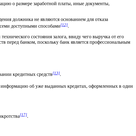
ацию о размере заработной платы, иные документы,
дения должника не являются основанием для отказа
[12]
 всеми доступными способами
.
технического состояния залога, ввиду чего выручка от его
ств перед банком, поскольку банк является профессиональным
[13]
вании кредитных средств
.
 информацию об уже выданных кредитах, оформленных в один
[17]
нкротства
.