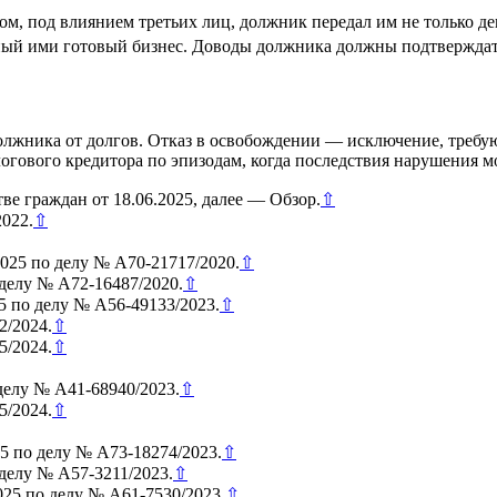
ом, под влиянием третьих лиц, должник передал им не только де
енный ими готовый бизнес. Доводы должника должны подтвержда
олжника от долгов. Отказ в освобождении — исключение, требу
огового кредитора по эпизодам, когда последствия нарушения м
ве граждан от 18.06.2025, далее — Обзор.
⇧
022.
⇧
025 по делу № А70-21717/2020.
⇧
делу № А72-16487/2020.
⇧
5 по делу № А56-49133/2023.
⇧
2/2024.
⇧
5/2024.
⇧
делу № А41-68940/2023.
⇧
5/2024.
⇧
5 по делу № А73-18274/2023.
⇧
делу № А57-3211/2023.
⇧
025 по делу № А61-7530/2023.
⇧