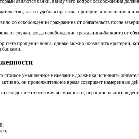
рами являются банки, ввиду чего вопрос освобождения должника
ательство, так и судебная практика претерпели изменения и пол
равило об освобождении гражданина от обязательств после заверш
тривают случаи, когда освобождение гражданина-­банкрота от обяз
иоритета прощения долга, однако можно обозначить критерии, к
д банками.
лженности
о стойкое умышленное нежелание должника исполнять обязатель
а активно, он продолжительное время совершает намеренные дей
лга вследствие отсутствия возможности, нерационального веден
й;
ора;