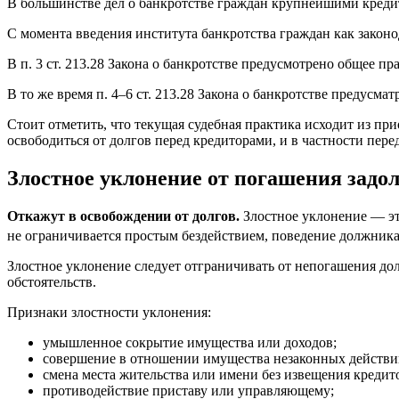
В большинстве дел о банкротстве граждан крупнейшими кредито
С момента введения института банкротства граждан как законод
В п. 3 ст. 213.28 Закона о банкротстве предусмотрено общее п
В то же время п. 4–6 ст. 213.28 Закона о банкротстве предусма
Стоит отметить, что текущая судебная практика исходит из пр
освободиться от долгов перед кредиторами, и в частности пере
Злостное уклонение от погашения задо
Откажут в освобождении от долгов.
Злостное уклонение — эт
не ограничивается простым бездействием, поведение должник
Злостное уклонение следует отграничивать от непогашения до
обстоятельств.
Признаки злостности уклонения:
умышленное сокрытие имущества или доходов;
совершение в отношении имущества незаконных действи
смена места жительства или имени без извещения кредит
противодействие приставу или управляющему;