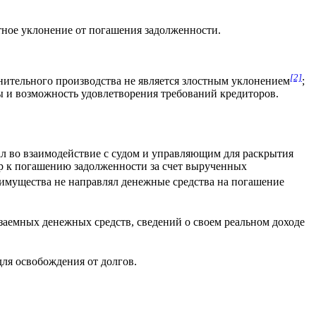
тное уклонение от погашения задолженности.
[2]
лнительного производства не является злостным уклонением
;
ы и возможность удовлетворения требований кредиторов.
л во взаимодействие с судом и управляющим для раскрытия
ер к погашению задолженности за счет вырученных
о имущества не направлял денежные средства на погашение
заемных денежных средств, сведений о своем реальном доходе
ля освобождения от долгов.