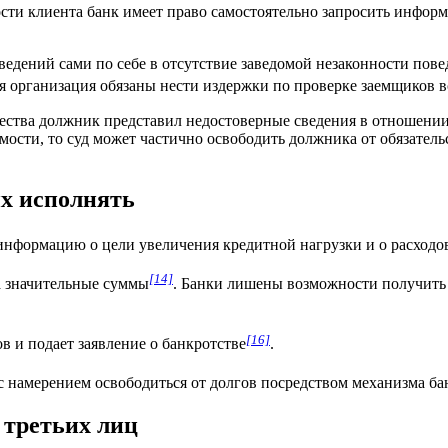
сти клиента банк имеет право самостоятельно запросить информ
едений сами по себе в отсутствие заведомой незаконности пове
ая организация обязаны нести издержки по проверке заемщиков
щества должник представил недостоверные сведения в отношении 
ости, то суд может частично освободить должника от обязатель
их исполнять
информацию о цели увеличения кредитной нагрузки и о расходо
[14]
а значительные суммы
. Банки лишены возможности получить
[16]
 и подает заявление о банкротстве
.
с намерением освободиться от долгов посредством механизма ба
 третьих лиц