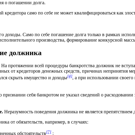
ия о погашении долга.
й кредитора само по себе не может квалифицироваться как злос
го доходы. Само по себе погашение долга только в рамках испо
 исполнительного производства, формирование конкурсной масс
ние должника
На протяжении всей процедуры банкротства должник не вступа
енных от кредиторов денежных средств, причинах непринятия м
[4]
ался скрыть имущество и доходы
, а при использовании своег
 признании себя банкротом не указал сведений о расходовании 
е.
Неразумность поведения должника не является препятствием д
ка от обязательств, например, в случаях:
[7]
ненных обстоятельств
;