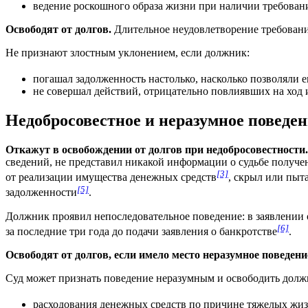
ведение роскошного образа жизни при наличии требован
Освободят от долгов.
Длительное неудовлетворение требовани
Не признают злостным уклонением, если должник:
погашал задолженность настолько, насколько позволяли е
не совершал действий, отрицательно повлиявших на ход
Недобросовестное и неразумное поведе
Откажут в освобождении от долгов при недобросовестности.
сведений, не представил никакой информации о судьбе получ
[3]
от реализации имущества денежных средств
, скрыл или пыт
[5]
задолженности
.
Должник проявил непоследовательное поведение: в заявлении о
[6]
за последние три года до подачи заявления о банкротстве
.
Освободят от долгов, если имело место неразумное поведени
Суд может признать поведение неразумным и освободить должни
расходования денежных средств по причине тяжелых жиз