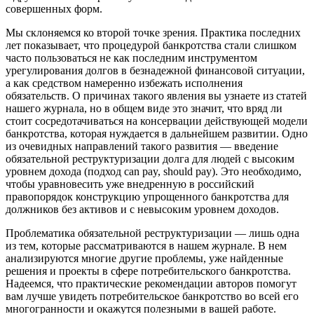
совершенных форм.
Мы склоняемся ко второй точке зрения. Практика последних
лет показывает, что процедурой банкротства стали слишком
часто пользоваться не как последним инструментом
урегулирования долгов в безнадежной финансовой ситуации,
а как средством намеренно избежать исполнения
обязательств. О причинах такого явления вы узнаете из статей
нашего журнала, но в общем виде это значит, что вряд ли
стоит сосредотачиваться на консервации действующей модели
банкротства, которая нуждается в дальнейшем развитии. Одно
из очевидных направлений такого развития — введение
обязательной реструктуризации долга для людей с высоким
уровнем дохода (подход can pay, should pay). Это необходимо,
чтобы уравновесить уже внедренную в российский
правопорядок конструкцию упрощенного банкротства для
должников без активов и с невысоким уровнем доходов.
Проблематика обязательной реструктуризации — лишь одна
из тем, которые рассматриваются в нашем журнале. В нем
анализируются многие другие проблемы, уже найденные
решения и проекты в сфере потребительского банкротства.
Надеемся, что практические рекомендации авторов помогут
вам лучше увидеть потребительское банкротство во всей его
многогранности и окажутся полезными в вашей работе.