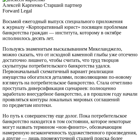
Алексей Карпенко
Старший партнер
Forward Legal
Восьмой ежегодный выпуск специального приложения
к журналу «Корпоративный юрист» посвящен проблемам
банкротства граждан — института, которому в октябре
исполнилось десять лет.
Пользуясь знаменитым высказыванием Микеланджело,
можно сказать, что от исходной каменной глыбы уже отсечено
достаточно лишнего, чтобы считать, что труд творцов
скульптуры потребительского банкротства удался.
Первоначальный схематичный вариант реализации
имущества обогатился деталями, позволяющими по-новому
взглянуть на потребительское банкротство. Стала отчетливо
проступать диверсификация сценариев: полноценно
заработало внесудебное банкротство, а в прошлом году начали
проявляться контуры локальных мировых соглашений
по предметам ипотеки.
Но путь к совершенству еще долог. Пока потребительское
банкротство находится в том состоянии, которое некоторые
могут назвать термином «нон-финито», обозначающим
намеренную незаконченность художественного произведения,
а другие — лишь промежуточной стадией поиска более