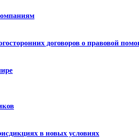
компаниям
ногосторонних договоров о правовой пом
мире
иков
рисдикциях в новых условиях