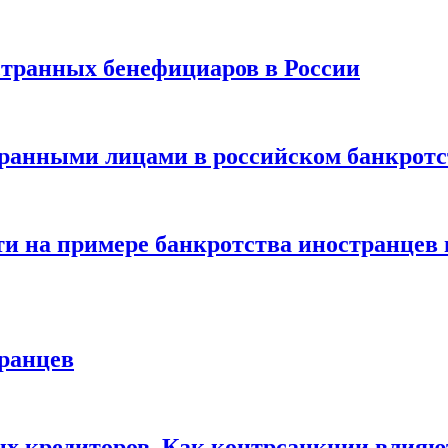
странных бенефициаров в России
транными лицами в российском банкротс
и на примере банкротства иностранцев 
транцев
ых кредиторов. Как контрсанкции влияю