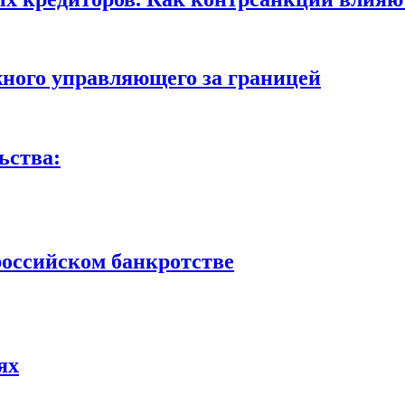
жного управляющего за границей
ьства:
российском банкротстве
ях